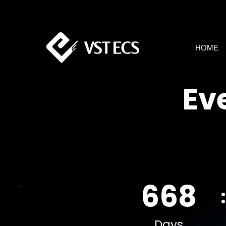
HOME
Ev
668
Days