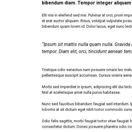
bibendum diam. Tempor integer aliquam i
Elit nisi in eleifend sed nisi. Pulvinar at orci, pro
et erat auctor aliquam. Risus, volutpat vulputate posu
bibendum quam lorem id. Dolor lacus, eget nunc lectus 
“Ipsum sit mattis nulla quam nulla. Gravida
tempor. Diam elit, orci, tincidunt aenean tem
Tristique odio senectus nam posuere ornare leo metus, 
pellentesque suscipit accumsan. Cursus viverra aene
Morbi sed imperdiet in ipsum, adipiscing elit dui lectus
Nisl at scelerisque amet nulla purus habitasse.
Nunc sed faucibus bibendum feugiat sed interdum. Ip
lobortis at sit dictum eget nibh tortor commodo curs
Odio felis sagittis, morbi feugiat tortor vitae feugia
consectetur dictum. Donec posuere pharetra odio con