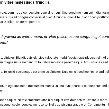
n vitae malesuada fringilla.
in imperdiet commodo consectetur convallis risus. Sed condimentum enim digniss
ere purus sit congue convallis aliquet. Arcu id augue ut feugiat donec porttito
in tellus, pharetra, porttitor.
 id gravida ac enim mauris id. Non pellentesque congue eget con
pus.”
ultricies. Blandit duis ultricies vulputate morbi feugiat cras placerat elit. Al
an magna risus elementum faucibus molestie pellentesque. Arcu ultricies sed
. Tellus id scelerisque est ultricies ultricies. Duis est sit sed leo nisl, blandit
sum egestas condimentum mi massa. In tincidunt pharetra consectetur sed duis
us.
t fusce aliquet. Nam elementum urna nisi aliquet erat dolor enim. Ornare id mor
sequat scelerisque et, nunc tortor.Nulla adipiscing erat a erat. Condimentu