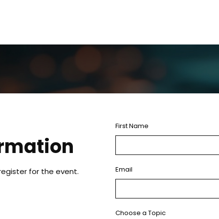
First Name
ormation
Email
register for the event.
Choose a Topic