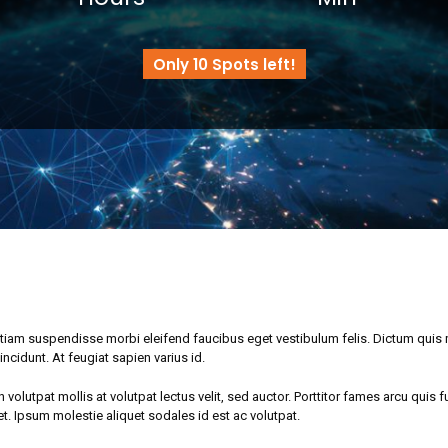
Only 10 Spots left!
l etiam suspendisse morbi eleifend faucibus eget vestibulum felis. Dictum quis m
incidunt. At feugiat sapien varius id.
n volutpat mollis at volutpat lectus velit, sed auctor. Porttitor fames arcu quis
iet. Ipsum molestie aliquet sodales id est ac volutpat.