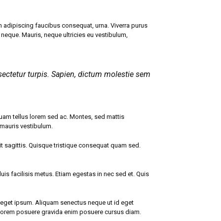
im adipiscing faucibus consequat, urna. Viverra purus
r neque. Mauris, neque ultricies eu vestibulum,
sectetur turpis. Sapien, dictum molestie sem
iquam tellus lorem sed ac. Montes, sed mattis
 mauris vestibulum.
 elit sagittis. Quisque tristique consequat quam sed.
 facilisis metus. Etiam egestas in nec sed et. Quis
bi eget ipsum. Aliquam senectus neque ut id eget
m lorem posuere gravida enim posuere cursus diam.