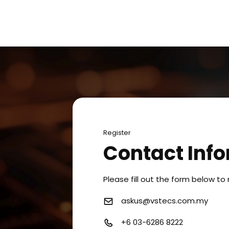
Register
Contact Inf
Please fill out the form below to 
askus@vstecs.com.my
+6 03-6286 8222