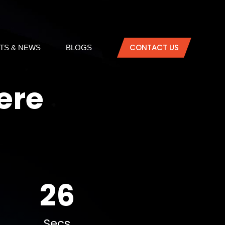
CONTACT US
TS & NEWS
BLOGS
ere
27
Secs